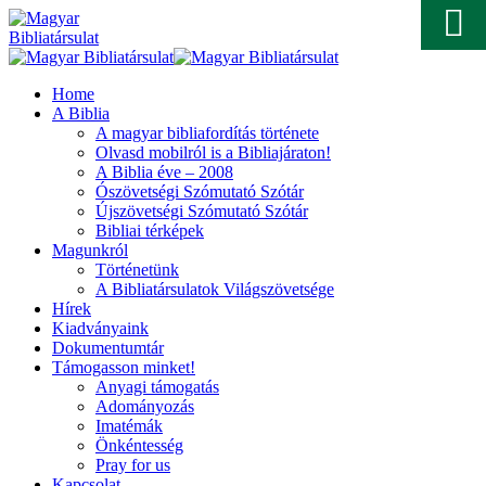
Home
A Biblia
A magyar bibliafordítás története
Olvasd mobilról is a Bibliajáraton!
A Biblia éve – 2008
Ószövetségi Szómutató Szótár
Újszövetségi Szómutató Szótár
Bibliai térképek
Magunkról
Történetünk
A Bibliatársulatok Világszövetsége
Hírek
Kiadványaink
Dokumentumtár
Támogasson minket!
Anyagi támogatás
Adományozás
Imatémák
Önkéntesség
Pray for us
Kapcsolat