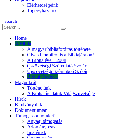
Elérhetőségeink
Tagegyházaink
Search
Home
A Biblia
A magyar bibliafordítás története
Olvasd mobilról is a Bibliajáraton!
A Biblia éve – 2008
Ószövetségi Szómutató Szótár
Újszövetségi Szómutató Szótár
Bibliai térképek
Magunkról
Történetünk
A Bibliatársulatok Világszövetsége
Hírek
Kiadványaink
Dokumentumtár
Támogasson minket!
Anyagi támogatás
Adományozás
Imatémák
Önkéntesség