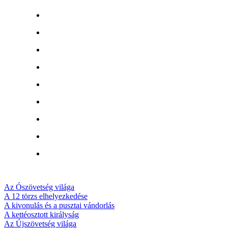
Az Ószövetség világa
A 12 törzs elhelyezkedése
A kivonulás és a pusztai vándorlás
A kettéosztott királyság
Az Újszövetség világa