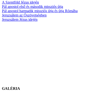
A Szentföld Jézus idején
Pál apostol első és második missziós útja
Pál apostol harmadik missziós útja és útja Rómába
Jeruzsálem az Ószövetségben
Jeruzsálem Jézus idején
GALÉRIA