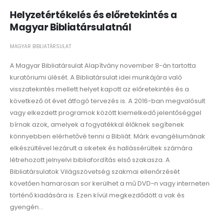
Helyzetértékelés és előretekintés a
Magyar Bibliatársulatnál
MAGYAR BIBLIATÁRSULAT
A Magyar Bibliatársulat Alapítvány november 8-án tartotta
kuratóriumi ülését. A Bibliatársulat idei munkájára való
visszatekintés mellett helyet kapott az előretekintés és a
következő öt évet átfogó tervezés is. A 2016-ban megvalósult
vagy elkezdett programok között kiemelkedő jelentőséggel
bírnak azok, amelyek a fogyatékkal élőknek segítenek
könnyebben elérhetővé tenni a Bibliát. Márk evangéliumának
elkészültével lezárult a siketek és hallássérültek számára
létrehozott jelnyelvi bibliafordítás első szakasza. A
Bibliatársulatok Világszövetség szakmai ellenőrzését
követően hamarosan sor kerülhet a mű DVD-n vagy interneten
történő kiadására is. Ezen kívül megkezdődött a vak és
gyengén...