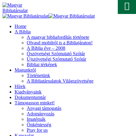
Home
A Biblia
A magyar bibliafordítás története
Olvasd mobilról is a Bibliajáraton!
A Biblia éve – 2008
Ószövetségi Szómutató Szótár
Újszövetségi Szómutató Szótár
Bibliai térképek
Magunkról
Történetünk
A Bibliatársulatok Világszövetsége
Hírek
Kiadványaink
Dokumentumtár
Támogasson minket!
Anyagi támogatás
Adományozás
Imatémák
Önkéntesség
Pray for us
Kapcsolat