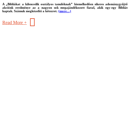
A „Bibliákat a kilencedik osztályos tanulóknak” kiemelkedően sikeres adománygyűjtő
akciónk eredménye az a nagyon sok megajándékozott fiatal, akik egy-egy Bibliát
kaptak. Számuk megközelíti a kétezret.
(more…)
Read More +