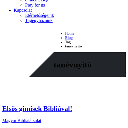
Pray for us
Kapcsolat
Elérhetőségeink
Tagegyházaink
Home
Blog
Tag -
tanévnyitó
tanévnyitó
Elsős gimisek Bibliával!
Magyar Bibliatársulat