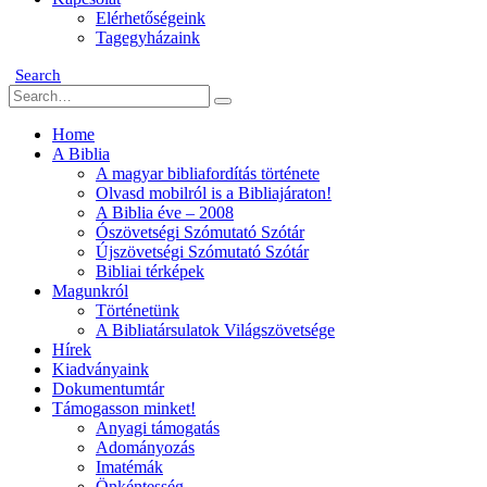
Elérhetőségeink
Tagegyházaink
Search
Home
A Biblia
A magyar bibliafordítás története
Olvasd mobilról is a Bibliajáraton!
A Biblia éve – 2008
Ószövetségi Szómutató Szótár
Újszövetségi Szómutató Szótár
Bibliai térképek
Magunkról
Történetünk
A Bibliatársulatok Világszövetsége
Hírek
Kiadványaink
Dokumentumtár
Támogasson minket!
Anyagi támogatás
Adományozás
Imatémák
Önkéntesség