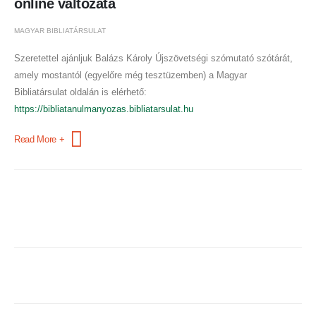
online változata
MAGYAR BIBLIATÁRSULAT
Szeretettel ajánljuk Balázs Károly Újszövetségi szómutató szótárát,
amely mostantól (egyelőre még tesztüzemben) a Magyar
Bibliatársulat oldalán is elérhető:
https://bibliatanulmanyozas.bibliatarsulat.hu
Read More +