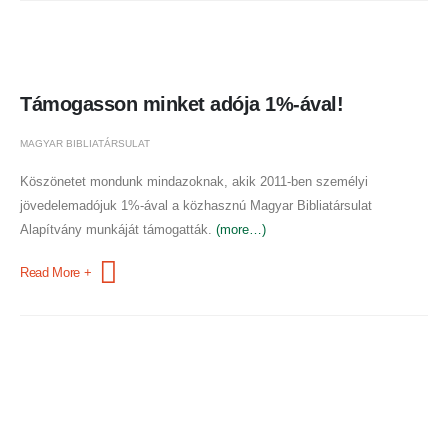
Támogasson minket adója 1%-ával!
MAGYAR BIBLIATÁRSULAT
Köszönetet mondunk mindazoknak, akik 2011-ben személyi
jövedelemadójuk 1%-ával a közhasznú Magyar Bibliatársulat
Alapítvány munkáját támogatták.
(more…)
Read More +