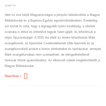
HUN67TH
Idén tíz éve folyik Magyarországon a jelnyelvi bibliafordítás a Magyar
Bibliatársulat és a Baptista Egyház együttműködésében. Eredetileg
azt tűztük ki célul, hogy a legnagyobb nyelvi kisebbség, a siketek
számára is élővé és érthetővé tegyük Isten igéjét, és lefordítsuk a
teljes Újszövetséget. A 2015 óta eltelt tíz évben lefordítottuk Márk
evangéliumát, az Apostolok Cselekedeteinek több fejezetét és az
evangéliumokból azokat a fontos történeteket és tanításokat, amelyek
Márk evangéliumában nem szerepelnek, de elengedhetetlenül
fontosak hitünk gyakorlásához. Az elkészült videók megtekinthetők a
Magyar Bibliatársulat...
Read More +