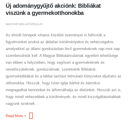
Új adománygyűjtő akciónk: Bibliákat
viszünk a gyermekotthonokba
MAGYAR BIBLIATÁRSULAT
Az elmúlt hónapok viharos közéleti eseményei is felhívták a
figyelmünket azokra az áldatlan körülményekre és nehézségekre,
amelyekkel az állami gondozásban lévő gyermekeknek nap mint nap
szembesülniük kell. A Magyar Bibliatársulatnak egyetlen lehetősége
van ebben a helyzetben, hogy segítsen a gyermekeknek és
nevelőszüleiknek, gondozóiknak: szeretnénk Bibliákat,
gyermekbibliákat és a bibliai tanítást felmutató könyveket eljuttatni az
otthonokba. Hisszük, hogy Isten igéje bárhol és bármikor
megragadhat bennünket és átformálhatja az életünket. Hisszük azt is,
hogy minél nehezebbek a körülmények, és minél kiszolgáltatottabbak
vagyunk ezeknek...
Read More +