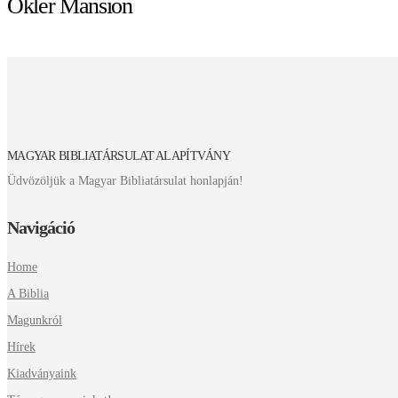
Okler Mansion
MAGYAR BIBLIATÁRSULAT ALAPÍTVÁNY
Üdvözöljük a Magyar Bibliatársulat honlapján!
Navigáció
Home
A Biblia
Magunkról
Hírek
Kiadványaink