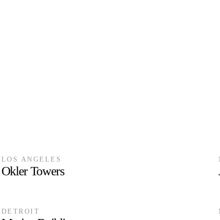
LOS ANGELES
Okler Towers
DETROIT