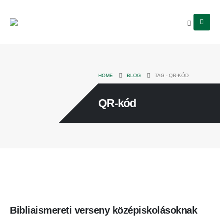
HOME
BLOG
TAG -
QR-KÓD
QR-kód
Bibliaismereti verseny középiskolásoknak