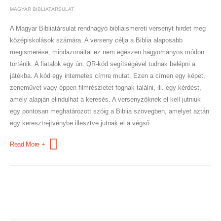
MAGYAR BIBLIATÁRSULAT
A Magyar Bibliatársulat rendhagyó bibliaismereti versenyt hirdet meg
középiskolások számára. A verseny célja a Biblia alaposabb
megismerése, mindazonáltal ez nem egészen hagyományos módon
történik. A fiatalok egy ún. QR-kód segítségével tudnak belépni a
játékba. A kód egy internetes címre mutat. Ezen a címen egy képet,
zeneművet vagy éppen filmrészletet fognak találni, ill. egy kérdést,
amely alapján elindulhat a keresés. A versenyzőknek el kell jutniuk
egy pontosan meghatározott szóig a Biblia szövegben, amelyet aztán
egy keresztrejtvénybe illesztve jutnak el a végső...
Read More +