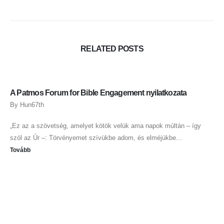
RELATED
POSTS
A Patmos Forum for Bible Engagement nyilatkozata
By
Hun67th
„Ez az a szövetség, amelyet kötök velük ama napok múltán – így
szól az Úr –: Törvényemet szívükbe adom, és elméjükbe...
Tovább