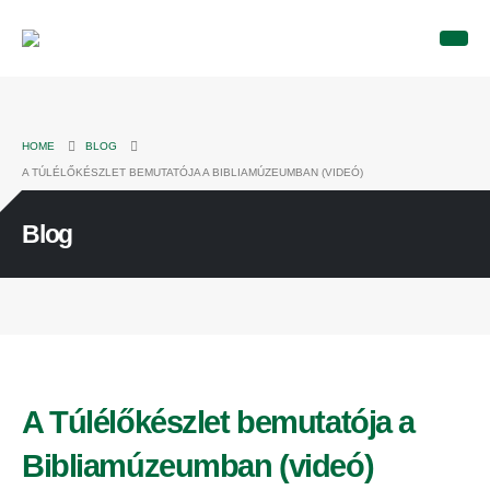
HOME
BLOG
A TÚLÉLŐKÉSZLET BEMUTATÓJA A BIBLIAMÚZEUMBAN (VIDEÓ)
Blog
A Túlélőkészlet bemutatója a
Bibliamúzeumban (videó)