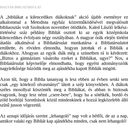
MAGYAR BIBLIATÁRSULAT
A „bibliákat a kilencedikes diákoknak” akció újabb eseménye ez
alkalommal a Metodista egyház közreműködésével megvalósult
bibliaosztás volt Szolnokon november ötödikén.
Kaled László lelkész
történész száz példány Bibliát osztott ki az egyik középiskola
kilencedikes évfolyam négy osztályában. A magyar órák elején történt
átadás alkalmával a Bibliatársulat munkatársa a Bibliatársulatot
említette, és röviden elmondta, hogyan jutottak el a Bibliák a
diákokhoz. Ahogyan az egyik diák még a szünetben rá is kérdezett:
„Biztos a gimnázium vásárolta ezeket a Bibliákat, ugye?” Nos, a
Bibliatársulat képviselője elmondhatta, hogy egyéni adományozóik
nagylelkűsége húzódik meg az ajándékba kapott Bibliák mögött.
Azon túl, hogy a Biblia tananyag is lesz ebben az évben senki sem
csak „egy kötelező olvasmányt” látott a szép könyvekben. A diákok
széles mosollyal köszönték meg a Bibliákat, és abban is biztosak
vagyunk, hogy lesz némi „csere-bere”, hogy ha a sötétkék, bordó és
zöld borítójú Szentírások közül mindenkinek a hozzá legközelebb álló
színű jusson végezetül.
Az aznapi időjárás szerint „lehangoló” nap volt a hétfői, de az a nap,
amikor valaki egy Bibliát kap ajándékba minden, csak nem lehangoló!