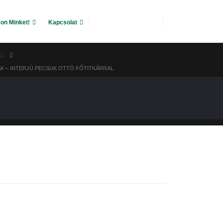
on Minket!
Kapcsolat
G
K – INTERJÚ PECSUK OTTÓ FŐTITKÁRRAL