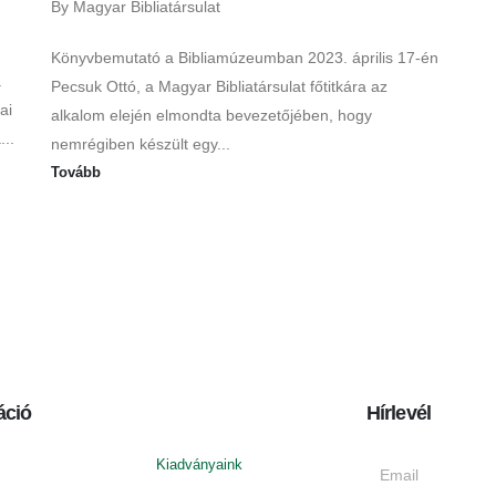
By
Magyar Bibliatársulat
By
Könyvbemutató a Bibliamúzeumban 2023. április 17-én
Egé
.
Pecsuk Ottó, a Magyar Bibliatársulat főtitkára az
Sze
ai
alkalom elején elmondta bevezetőjében, hogy
Kön
..
nemrégiben készült egy...
To
Tovább
áció
Hírlevél
Kiadványaink