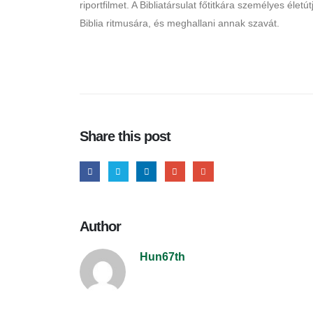
riportfilmet. A Bibliatársulat főtitkára személyes élet
Biblia ritmusára, és meghallani annak szavát
.
Share this post
Author
Hun67th