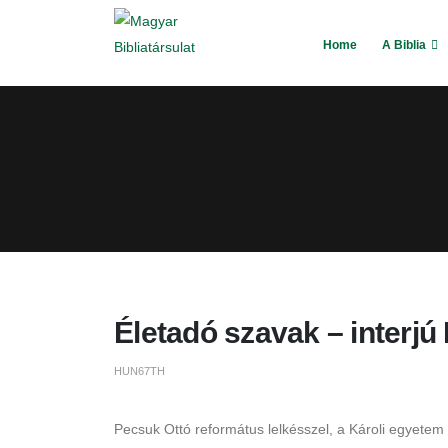
Home
A Biblia
Életadó szavak – interjú 
HUN67TH
Pecsuk Ottó református lelkésszel, a Károli egyete