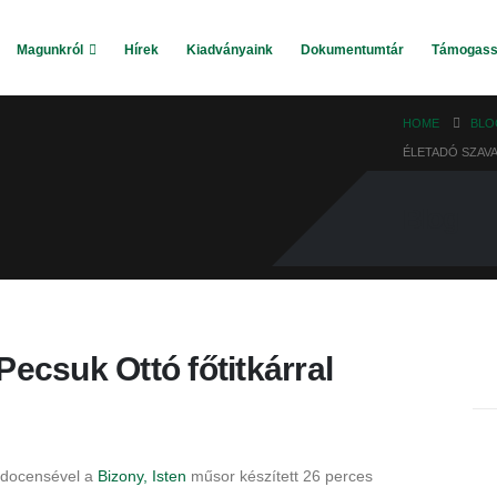
Magunkról
Hírek
Kiadványaink
Dokumentumtár
Támogass
HOME
BLO
ÉLETADÓ SZAVA
Blog
Pecsuk Ottó főtitkárral
m docensével a
Bizony, Isten
műsor készített 26 perces