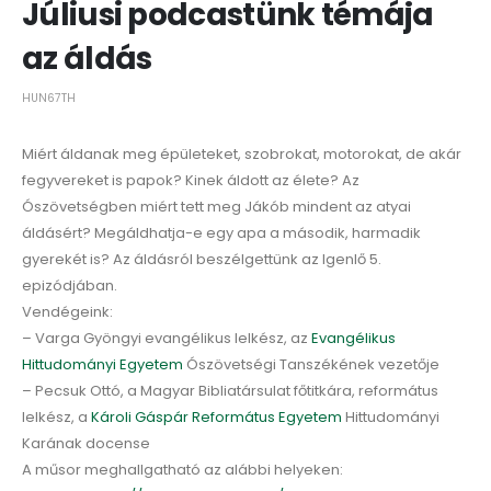
Júliusi podcastünk témája
az áldás
HUN67TH
Miért áldanak meg épületeket, szobrokat, motorokat, de akár
fegyvereket is papok? Kinek áldott az élete? Az
Ószövetségben miért tett meg Jákób mindent az atyai
áldásért? Megáldhatja-e egy apa a második, harmadik
gyerekét is? Az áldásról beszélgettünk az Igenlő 5.
epizódjában.
Vendégeink:
– Varga Gyöngyi evangélikus lelkész, az
Evangélikus
Hittudományi Egyetem
Ószövetségi Tanszékének vezetője
– Pecsuk Ottó, a Magyar Bibliatársulat főtitkára, református
lelkész, a
Károli Gáspár Református Egyetem
Hittudományi
Karának docense
A műsor meghallgatható az alábbi helyeken: