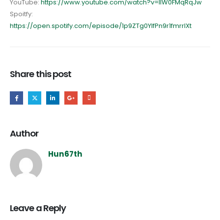
YouTube:
https://www.youtube.com/watch?v=llW0FMqRqJw
Spoitfy:
https://open.spotify.com/episode/1p9ZTg0YIfPn9r1fmrrlXt
Share this post
Author
Hun67th
Leave a Reply