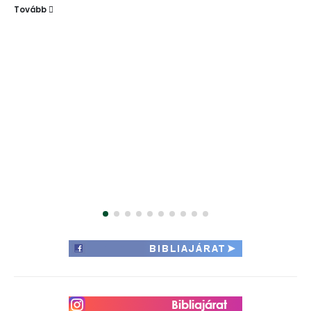
Bibliavasárnap a református egyházban
By
Magyar Bibliatársulat
Március első vasárnapja a református egyházban
hagyományosan a Biblia vasárnapja. A tematikus nap célja a
szentírásolvasás népszerűsítése és a...
Tovább