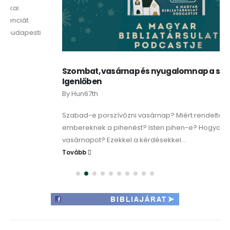
Szombat, vasárnap és nyugalomnap a szeptemberi
Igenlőben
By
Hun67th
Szabad-e porszívózni vasárnap? Miért rendelte el Isten az
embereknek a pihenést? Isten pihen-e? Hogyan töltsük a
vasárnapot? Ezekkel a kérdésekkel...
Tovább