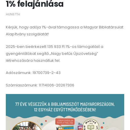
1% felajánlása
HUN67TH
Kérjük, hogy adója 1%-ával támogassa a Magyar Bibliatársulat
Alapítvány szolgálatát!
2025-ben beérkezett 135 933 Ft 1%-os támogatást a
gyengénlátókat segítő „Nagy betűs Újszövetség”
létrehozására használtuk fel.
Adószámunk: 19700739-2-43
Számlaszámunk: 11714006-20267306