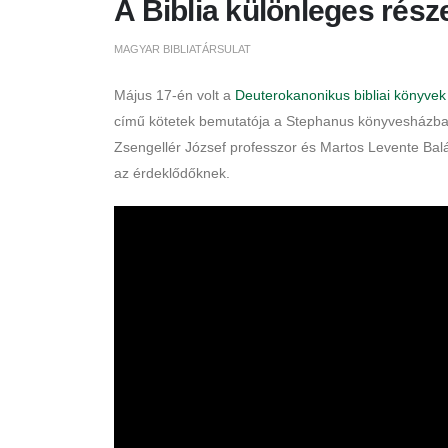
A Biblia különleges része
MAGYAR BIBLIATÁRSULAT
Május 17-én volt a
Deuterokanonikus bibliai könyve
című kötetek bemutatója a Stephanus könyvesházban. 
Zsengellér József professzor és Martos Levente Balá
az érdeklődőknek.