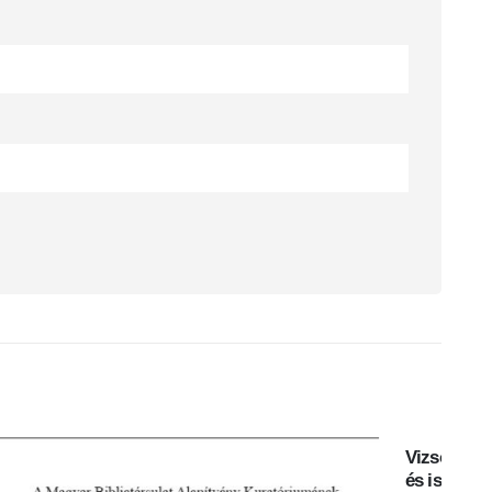
Vizsoly eljött hozzánk – magyar bibliatörténeti-
és ismereti kiállítás