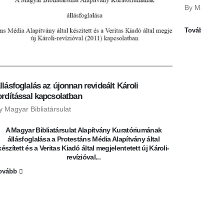
By
Magyar Bibliatársulat
Tovább
k
li-
Ne
By
A M