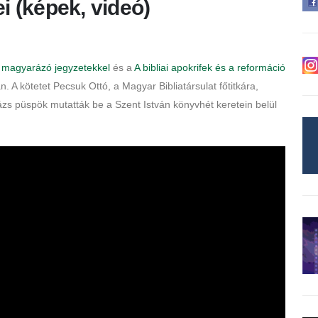
i (képek, videó)
k magyarázó jegyzetekkel
és a
A bibliai apokrifek és a reformáció
A kötetet Pecsuk Ottó, a Magyar Bibliatársulat főtitkára,
zs püspök mutatták be a Szent István könyvhét keretein belül