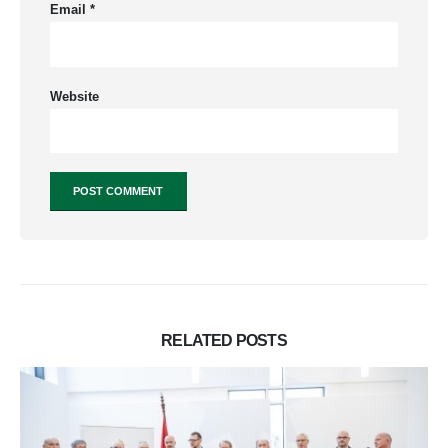
Email
*
Website
RELATED
POSTS
IGENLŐ a mai irgalmas samaritánusról
By
Hun67th