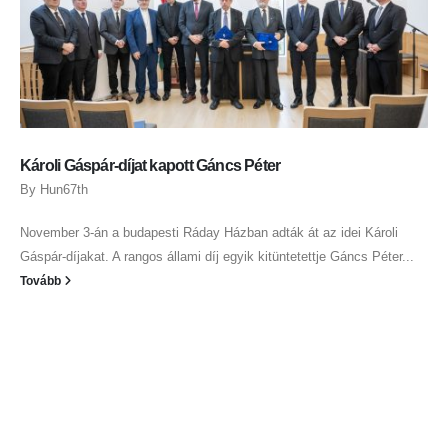
Kire mondaná Jézus ma, hogy olyan, mint az irgalmas samaritánus?
Aki aprót dob egy hajléktalannak az aluljáróban? Aki menekülteket
segít?...
Tovább