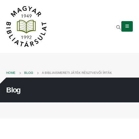
HOME
BLOG
A BIBLIAISMERETI JÁTÉK RÉSZTVEVŐI ÍRTÁK
Blog