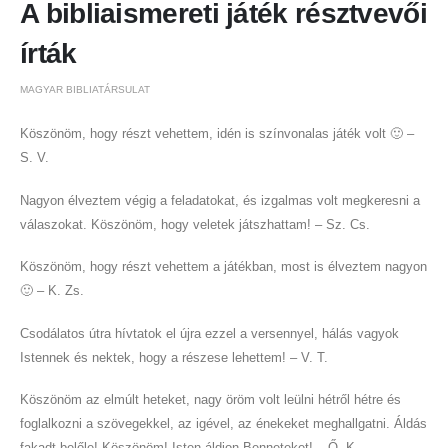
A bibliaismereti játék résztvevői
írták
MAGYAR BIBLIATÁRSULAT
Köszönöm, hogy részt vehettem, idén is színvonalas játék volt 🙂 –
S. V.
Nagyon élveztem végig a feladatokat, és izgalmas volt megkeresni a
válaszokat. Köszönöm, hogy veletek játszhattam! – Sz. Cs.
Köszönöm, hogy részt vehettem a játékban, most is élveztem nagyon
🙂 – K. Zs.
Csodálatos útra hívtatok el újra ezzel a versennyel, hálás vagyok
Istennek és nektek, hogy a részese lehettem! – V. T.
Köszönöm az elmúlt heteket, nagy öröm volt leülni hétről hétre és
foglalkozni a szövegekkel, az igével, az énekeket meghallgatni. Áldás
fakadt belőle! Köszönöm! Isten áldjon Benneteket! – Ő. K.