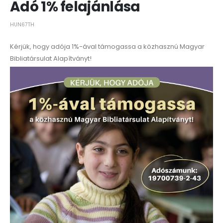
Adó 1% felajánlása
HUN67TH
Kérjük, hogy adója 1%-ával támogassa a közhasznú Magyar
Bibliatársulat Alapítványt!