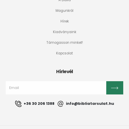
A Biblia
Magunkról
Hírek
Kiadványaink
Támogasson minket!
Kapcsolat
Hírlevél
+36 30 206 1388
info@bibliatarsulat.hu