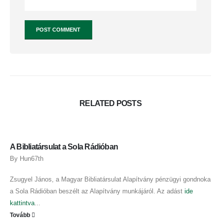
RELATED
POSTS
A Bibliatársulat a Sola Rádióban
By
Hun67th
Zsugyel János, a Magyar Bibliatársulat Alapítvány pénzügyi gondnoka
a Sola Rádióban beszélt az Alapítvány munkájáról. Az adást
ide
kattintva
...
Tovább