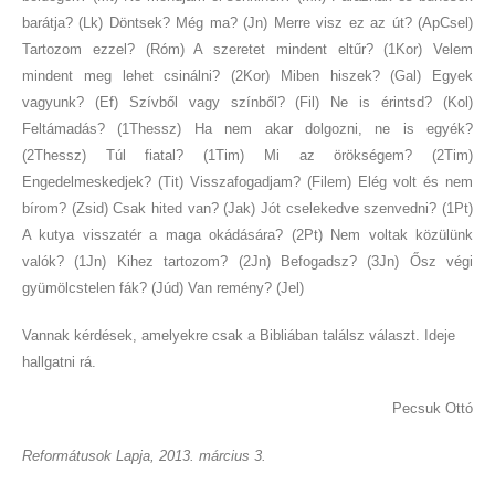
barátja? (Lk) Döntsek? Még ma? (Jn) Merre visz ez az út? (ApCsel)
Tartozom ezzel? (Róm) A szeretet mindent eltűr? (1Kor) Velem
mindent meg lehet csinálni? (2Kor) Miben hiszek? (Gal) Egyek
vagyunk? (Ef) Szívből vagy színből? (Fil) Ne is érintsd? (Kol)
Feltámadás? (1Thessz) Ha nem akar dolgozni, ne is egyék?
(2Thessz) Túl fiatal? (1Tim) Mi az örökségem? (2Tim)
Engedelmeskedjek? (Tit) Visszafogadjam? (Filem) Elég volt és nem
bírom? (Zsid) Csak hited van? (Jak) Jót cselekedve szenvedni? (1Pt)
A kutya visszatér a maga okádására? (2Pt) Nem voltak közülünk
valók? (1Jn) Kihez tartozom? (2Jn) Befogadsz? (3Jn) Ősz végi
gyümölcstelen fák? (Júd) Van remény? (Jel)
Vannak kérdések, amelyekre csak a Bibliában találsz választ. Ideje
hallgatni rá.
Pecsuk Ottó
Reformátusok Lapja, 2013. március 3.